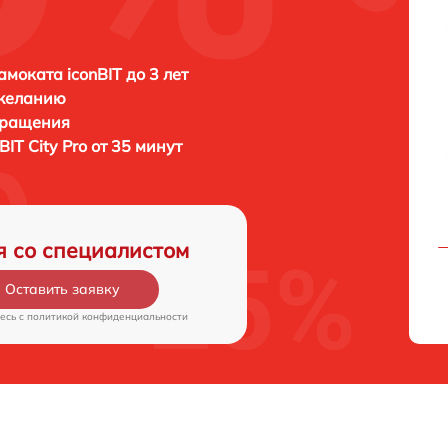
амоката iconBIT до 3 лет
 желанию
бращения
BIT City Pro от 35 минут
я со специалистом
Оставить заявку
есь c
политикой конфиденциальности