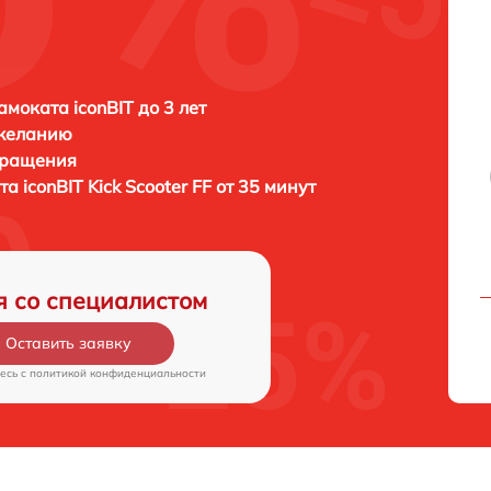
амоката iconBIT до 3 лет
 желанию
бращения
ата
iconBIT Kick Scooter FF от 35 минут
я со специалистом
Оставить заявку
есь c
политикой конфиденциальности