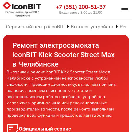
+7 (351) 200-51-37
Сервисный центр iconBIT
в
Ежедневно с 9:00 до 21:00
Челябинске
Сервисный центр iconBIT
Каталог устройств
Ремо
Ремонт электросамоката
iconBIT Kick Scooter Street Max
в Челябинске
Выполняем ремонт iconBIT Kick Scooter Street Max в
Челябинске с устранением неисправностей любой
сложности. Проводим диагностику, выявляем причины
поломки, заменяем неисправные детали и
восстанавливаем работоспособность устройства.
Используем оригинальные или рекомендованные
производителем запчасти, после ремонта выполняем
проверку всех функций и предоставляем гарантию.
Официальный сервис