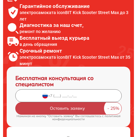
Гарантийное обслуживание
электросамоката iconBIT Kick Scooter Street Max до 3
лет
Диагностика за наш счет,
ремонт по желанию
Бесплатный выезд курьера
в день обращения
Срочный ремонт
электросамоката iconBIT Kick Scooter Street Max от 35
минут
Бесплатная консультация со
специалистом
Оставить заявку
Нажимая на кнопку "Оставить заявку" Вы соглашаетесь c
политикой
конфиденциальности