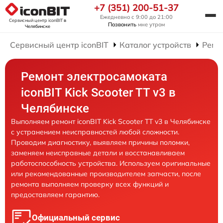
+7 (351) 200-51-37
Ежедневно с 9:00 до 21:00
Сервисный центр iconBIT
в
Позвонить
мне утром
Челябинске
Сервисный центр iconBIT
Каталог устройств
Ремо
Ремонт электросамоката
iconBIT Kick Scooter TT v3 в
Челябинске
Выполняем ремонт iconBIT Kick Scooter TT v3 в Челябинске
с устранением неисправностей любой сложности.
Проводим диагностику, выявляем причины поломки,
заменяем неисправные детали и восстанавливаем
работоспособность устройства. Используем оригинальные
или рекомендованные производителем запчасти, после
ремонта выполняем проверку всех функций и
предоставляем гарантию.
Официальный сервис