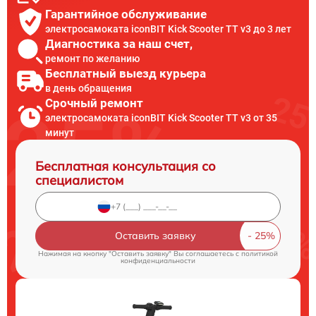
Гарантийное обслуживание
электросамоката iconBIT Kick Scooter TT v3 до 3 лет
Диагностика за наш счет,
ремонт по желанию
Бесплатный выезд курьера
в день обращения
Срочный ремонт
электросамоката iconBIT Kick Scooter TT v3 от 35
минут
Бесплатная консультация со
специалистом
Оставить заявку
Нажимая на кнопку "Оставить заявку" Вы соглашаетесь c
политикой
конфиденциальности