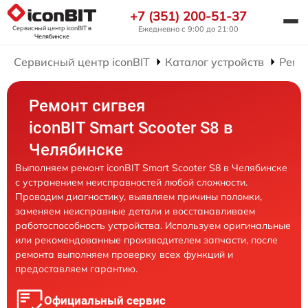
+7 (351) 200-51-37
Сервисный центр iconBIT
в
Ежедневно с 9:00 до 21:00
Челябинске
Сервисный центр iconBIT
Каталог устройств
Ремо
Ремонт сигвея
iconBIT Smart Scooter S8 в
Челябинске
Выполняем ремонт iconBIT Smart Scooter S8 в Челябинске
с устранением неисправностей любой сложности.
Проводим диагностику, выявляем причины поломки,
заменяем неисправные детали и восстанавливаем
работоспособность устройства. Используем оригинальные
или рекомендованные производителем запчасти, после
ремонта выполняем проверку всех функций и
предоставляем гарантию.
Официальный сервис